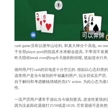
cash game没有以便华山论剑, 和真大神分个高低, no one 
于全部player pool的技战术水准都会提高, 不學習不发展
昨天陪你break even的reg今天能剥削你呢, 犹如逆水行舟
德州用户打cash的目地是十分空泛的. 假如以心态归类的
该类用户是当今级別的平稳赢利用户, 玩法切实且严厉, 
自于解闷和考虑赌钱情绪的负EV action. 为此心态
性.
一流严厉用户通常手游比当今级別更高, 进攻性更强的盲注级
因为没桌因此退级打25/50或是10/20, 尽管退级可