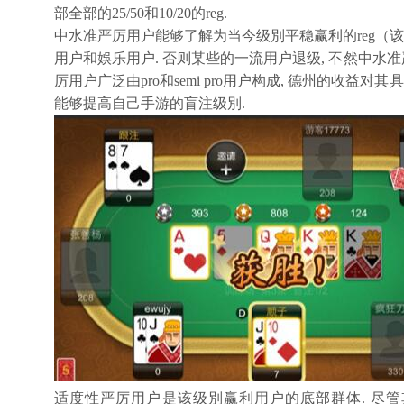
部全部的25/50和10/20的reg.
中水准严厉用户能够了解为当今级別平稳赢利的reg（该
用户和娛乐用户. 否则某些的一流用户退级, 不然中水准严厉
厉用户广泛由pro和semi pro用户构成, 德州的收益
能够提高自己手游的盲注级別.
适度性严厉用户是该级別赢利用户的底部群体. 尽管