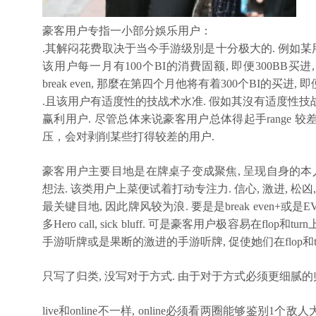
豪客用户专指一小部分娛乐用户：
.其解闷花费取决于当今手游级別是十分极大的. 例如某用户
该用户每一月有100个BI的消費固额, 即便300BB买进
break even, 那麼在第四个月他将有着300个BI的买进, 
.且该用户有适度性的技战术水准. 假如其沒有适度性技
赢利用户. 尽管总体来说豪客用户总体得起手range
压，会对剥削某些打得较差的用户.
豪客用户主要目地是在牌桌子变成聚焦, 呈现自身的本
想法. 该类用户上菜便试着打动专注力. 信心, 激进, 松凶
最关键目地, 因此牌风较为浪. 要是是break even+或
多Hero call, sick bluff. 可是豪客用户极容易在
手游听牌或是果断的激进的手游听牌, 促使她们在flop和tur
只写了归类, 没写对于方式. 由于对于方式必须更细腻的
live和online不一样, online必须看两圈能够鉴别