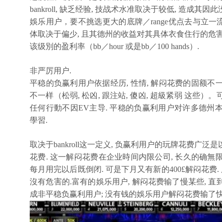
bankroll, 缺乏经验, 技战术水准取决于较低, 造
娛乐用户，要不挑选更大的底牌／range优点去与立一流
体取决于偏少, 且其德州的收益对其具体衣食住行的危
该级別的盈利率（bb／hour 或是bb／100 hands）.
非严厉用户.
平稳的负赢利用户依据经历, 性情, 解闷花费的固额不一
不一样（松弱, 松凶, 跟注站, 傻凶, 超級紧弱 这
任何行動不因EV主导. 平稳的负赢利用户对许多德
學習.
取决于bankroll这一定义, 负赢利用户的玩牌花费
花费. 这一解闷花费在企业時间内限公司, 长久的确無限的
每月用完以后既倒闭. 可是下月又有新的400£解闷花费
沒有危害的.富有的娛乐用户, 解闷花费输了慢某些, 
成非平稳负赢利用户; 没有钱的娛乐用户解闷花费输了快