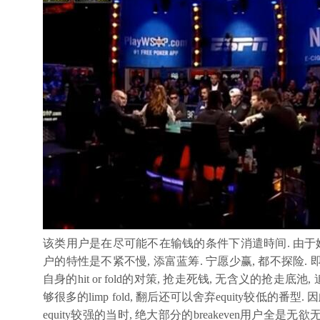
该类用户是在尽可能不在输钱的条件下消遣時间. 由于她们自身
户的特性是不紧不慢, 添富蓝筹. 宁愿少赢, 都不探险.
自身的hit or fold的对策, 抢走死钱, 无含义的抢走底池
够很多的limp fold, 翻后还可以舍弃equity较低的
equity较强的当时, 绝大部分的breakeven用户全是