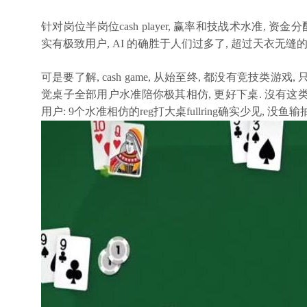
针对岗位半岗位cash player, 赢率和技战术水准, 资
实有极致用户, AI 的确胜于人们过多了, 超过天衣无缝的
可是要了解, cash game, 从始至终, 都没有竞技类游
觉桌子全部用户水准陪你极其相仿, 更好下桌. 沒有
用户: 9个水准相仿的reg打大桌fullring确实少见, 没鱼