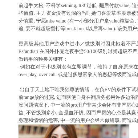
前起手太松, 不科学setming, ft3! 过低, 翻后付款v
些價值. 主力资金没有过深的当时她们喜爱草率股票被
分慎重, 宁愿miss value (有一小部分用户拿value
追, 要不就超級慢打等break break以后再value).
更高級其他用户游戏中过小／微级別时因此抱着不严厉心态的
Esfandiari 在国外扑克之夜手游50/100级別时就
做错事的种类关键有：
.例如在对于小级別沒有立即调节，维持了自身原来在高級其他
over play, over call. 或是过多思索敌人的思想等级而
.出自于天上地下唯我独尊的情绪，在负EV的条件下试着ou
前range放的过宽, 进而驱使自身在翻后务必用许多边
没问题情况下, 中一流的pro用户非常少会怀有非严厉心
益, 不管级別多小, 全是血汗钱, 因而严厉的心态是其赢
身理和情绪的危害, 中一流的用户会经常做错事, 而造