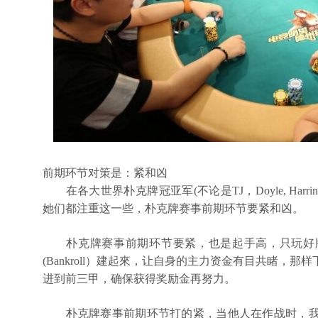
前期环节对策是：紧和凶
在各大世界朴克牌冠亚军(不论是TJ，Doyle, Harringt
她们都注重这一些，朴克牌赛事前期环节要紧和凶。
朴克牌赛事前期环节要紧，也是起手高，只玩好牌
(Bankroll）建起來，让自身的主力资金有目共睹，
进到前三甲，确保获得奖励金再努力。
朴克牌赛事前期环节打的紧，当他人在作战时，我