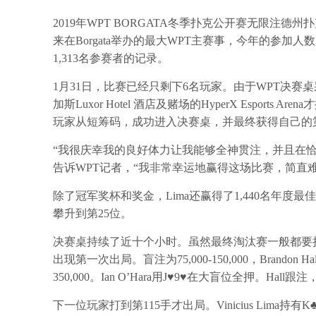
2019年WPT BORGATA冬季扑克公开赛无限注德州
来在Borgata举办的最大WPT主赛事，今年的参加人数超
1,313名参赛者的记录。
1月31日，比赛已经只剩下6名玩家。由于WPT决赛
加斯Luxor Hotel 酒店及赌场的HyperX Esports Ar
玩家从短筹码，成功进入决赛桌，并最终获得自己的第一个
“我很庆幸我的良好体力让我能够全神贯注，并且在恰当
告诉WPT记者，“我非常幸运地赢得这场比赛，简直
除了冠军奖杯和奖金，Lima还赢得了1,440名年
攀升到第25位。
决赛桌持续了近十个小时。虽然最终淘汰赛一般都要
出现第一次出局。盲注为75,000-150,000，Brandon 
350,000。Ian O’Hara用J♥9♥在大盲位全押。Hall
下一位玩家打到第115手才出局。Vinicius Lima持有K