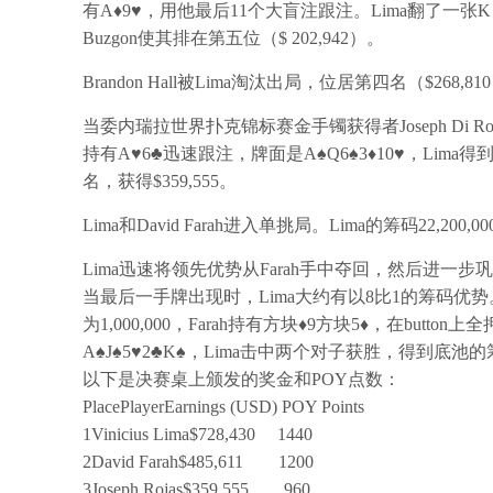
有A♦9♥，用他最后11个大盲注跟注。Lima翻了一
Buzgon使其排在第五位（$ 202,942）。
Brandon Hall被Lima淘汰出局，位居第四名（$268,81
当委内瑞拉世界扑克锦标赛金手镯获得者Joseph Di Ros
持有A♥6♣迅速跟注，牌面是A♠Q6♠3♦10♥，Lima得
名，获得$359,555。
Lima和David Farah进入单挑局。Lima的筹码22,200,000，
Lima迅速将领先优势从Farah手中夺回，然后进一步巩固自
当最后一手牌出现时，Lima大约有以8比1的筹码优势。随着盲
为1,000,000，Farah持有方块♦9方块5♦，在button上
A♠J♠5♥2♣K♠，Lima击中两个对子获胜，得到底池的筹
以下是决赛桌上颁发的奖金和POY点数：
Place
Player
Earnings (USD)
POY Points
1
Vinicius Lima
$728,430
1440
2
David Farah
$485,611
1200
3
Joseph Rojas
$359,555
960