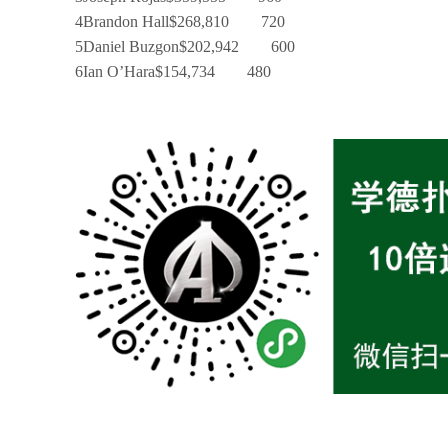
4
Brandon Hall
$268,810
720
5
Daniel Buzgon
$202,942
600
6
Ian O’Hara
$154,734
480